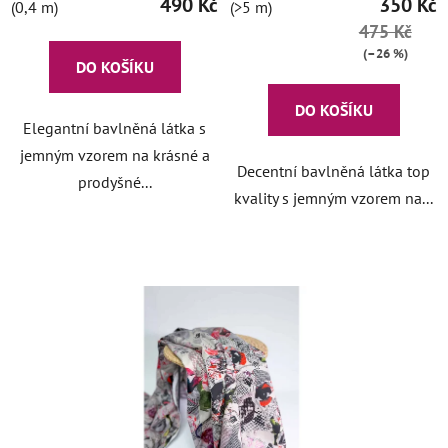
490 Kč
350 Kč
(0,4 m)
(>5 m)
475 Kč
(–26 %)
DO KOŠÍKU
DO KOŠÍKU
Elegantní bavlněná látka s
jemným vzorem na krásné a
Decentní bavlněná látka top
prodyšné...
kvality s jemným vzorem na...