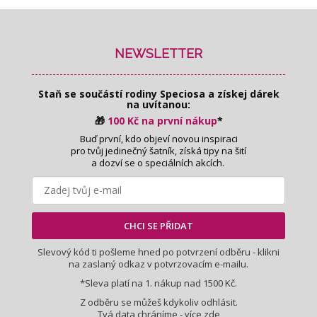
Z
á
p
NEWSLETTER
a
t
Staň se součástí rodiny Speciosa
a získej dárek
í
na uvítanou:
🎁
100 Kč na první nákup
*
Buď první, kdo objeví novou inspiraci
pro tvůj jedinečný šatník, získá tipy na šití
a dozví se o speciálních akcích.
CHCI SE PŘIDAT
Slevový kód ti pošleme hned po potvrzení odběru - klikni
na zaslaný odkaz v potvrzovacím e-mailu.
*Sleva platí na 1. nákup nad 1500 Kč.
Z odběru se můžeš kdykoliv odhlásit.
Tvá data chráníme - více
zde