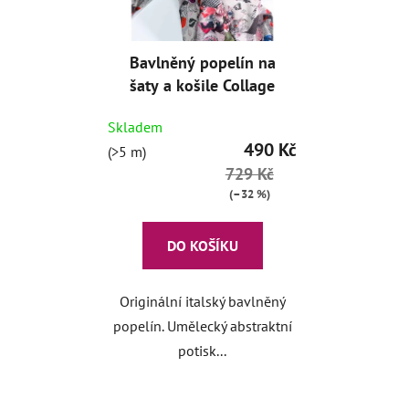
Bavlněný popelín na
šaty a košile Collage
Skladem
490 Kč
(>5 m)
729 Kč
(–32 %)
DO KOŠÍKU
Originální italský bavlněný
popelín. Umělecký abstraktní
potisk...