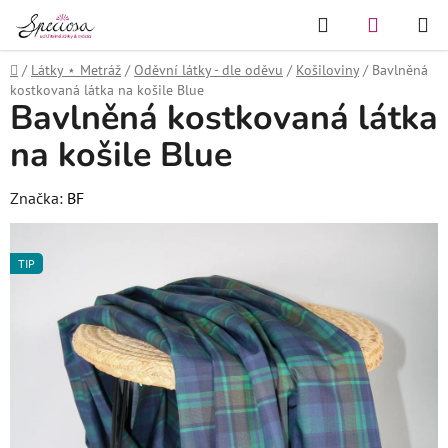
Přejít
Hledat
NÁKUPN
na
KOŠÍK
obsah
Domů
/
Látky ⋆ Metráž
/
Oděvní látky - dle oděvu
/
Košiloviny
/
Bavlněná
kostkovaná látka na košile Blue
Bavlněná kostkovaná látka
na košile Blue
Značka:
BF
TIP