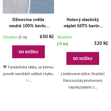
Džínovina světle
Hotový elastický
modrá 100% bavlna
náplet GOTS bavlna
Denim Light
modro-bílý, 1m/ks
630 Kč
Skladem
(5 m)
Skladem
320 Kč
(>5 ks)
DO KOŠÍKU
DO KOŠÍKU
💙 Fantastická látka, se kterou
prostě nemůžeš udělat chybu.
Limitovaná edice: Kvalitní
✨...
francouzský pruhovaný
náplet/patent z...