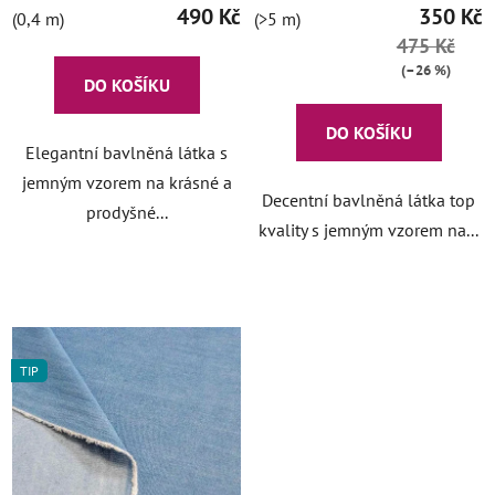
490 Kč
350 Kč
(0,4 m)
(>5 m)
475 Kč
(–26 %)
DO KOŠÍKU
DO KOŠÍKU
Elegantní bavlněná látka s
jemným vzorem na krásné a
Decentní bavlněná látka top
prodyšné...
kvality s jemným vzorem na...
TIP