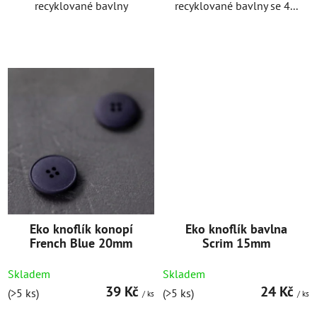
recyklované bavlny
recyklované bavlny se 4...
Eko knoflík konopí
Eko knoflík bavlna
French Blue 20mm
Scrim 15mm
Skladem
Skladem
39 Kč
24 Kč
(>5 ks)
(>5 ks)
/ ks
/ ks