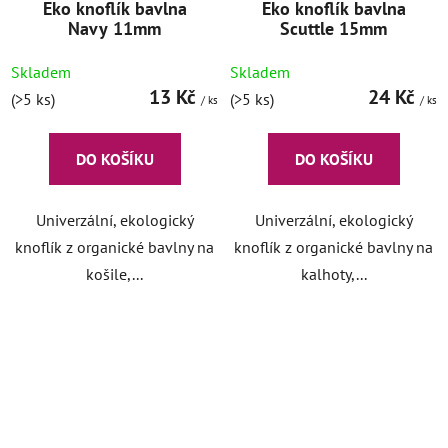
Eko knoflík bavlna
Eko knoflík bavlna
Navy 11mm
Scuttle 15mm
Skladem
Skladem
13 Kč
24 Kč
(>5 ks)
(>5 ks)
/ ks
/ ks
DO KOŠÍKU
DO KOŠÍKU
Univerzální, ekologický
Univerzální, ekologický
knoflík z organické bavlny na
knoflík z organické bavlny na
košile,...
kalhoty,...