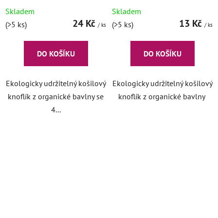
Skladem
Skladem
24 Kč
13 Kč
(>5 ks)
(>5 ks)
/ ks
/ ks
DO KOŠÍKU
DO KOŠÍKU
Ekologicky udržitelný košilový
Ekologicky udržitelný košilový
knoflík z organické bavlny se
knoflík z organické bavlny
4...