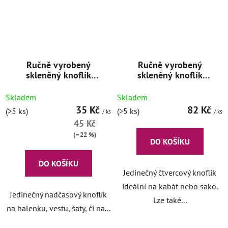
Ručně vyrobený
Ručně vyrobený
skleněný knoflík
skleněný knoflík
Stone 13 mm
Čtverec
Skladem
Skladem
35 Kč
82 Kč
(>5 ks)
(>5 ks)
/ ks
/ ks
45 Kč
(–22 %)
DO KOŠÍKU
DO KOŠÍKU
Jedinečný čtvercový knoflík
ideální na kabát nebo sako.
Jedinečný nadčasový knoflík
Lze také...
na halenku, vestu, šaty, či na...