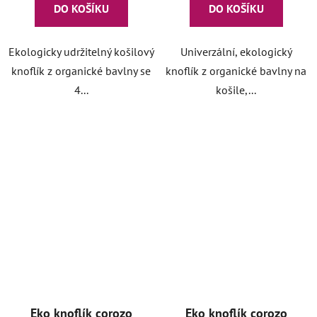
DO KOŠÍKU
DO KOŠÍKU
Ekologicky udržitelný košilový
Univerzální, ekologický
knoflík z organické bavlny se
knoflík z organické bavlny na
4...
košile,...
Eko knoflík corozo
Eko knoflík corozo