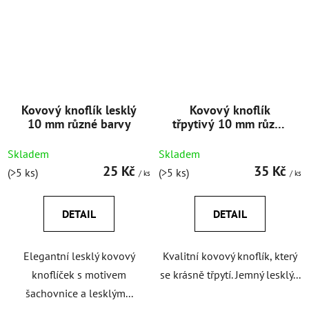
Kovový knoflík lesklý
Kovový knoflík
10 mm různé barvy
třpytivý 10 mm různé
barvy
Skladem
Skladem
25 Kč
35 Kč
(>5 ks)
(>5 ks)
/ ks
/ ks
DETAIL
DETAIL
Elegantní lesklý kovový
Kvalitní kovový knoflík, který
knoflíček s motivem
se krásně třpytí. Jemný lesklý...
šachovnice a lesklým...