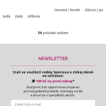
červená / bordó
růžová / pud
šedá
zlatá
stříbrná
34
položek celkem
O
v
l
Z
á
á
d
p
NEWSLETTER
a
a
c
t
í
Staň se součástí rodiny Speciosa
a získej dárek
í
na uvítanou:
p
r
🎁
100 Kč na první nákup
*
v
Buď první, kdo objeví novou inspiraci
pro tvůj jedinečný šatník, získá tipy na šití
k
a dozví se o speciálních akcích.
y
v