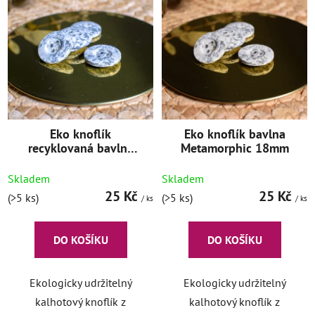
p
o
i
d
s
u
p
k
r
t
o
ů
d
Eko knoflík
Eko knoflík bavlna
u
recyklovaná bavlna
Metamorphic 18mm
k
City 18mm
t
Skladem
Skladem
ů
25 Kč
25 Kč
(>5 ks)
(>5 ks)
/ ks
/ ks
DO KOŠÍKU
DO KOŠÍKU
Ekologicky udržitelný
Ekologicky udržitelný
kalhotový knoflík z
kalhotový knoflík z