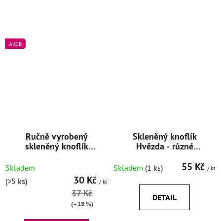
AKCE
Ručně vyrobený
Skleněný knoflík
skleněný knoflík
Hvězda - různé
Triangle 13,5 mm
varianty
55 Kč
Skladem
Skladem
(1 ks)
/ ks
30 Kč
(>5 ks)
/ ks
37 Kč
DETAIL
(–18 %)