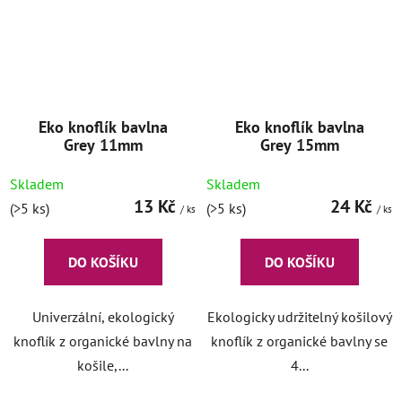
Eko knoflík bavlna
Eko knoflík bavlna
Grey 11mm
Grey 15mm
Skladem
Skladem
13 Kč
24 Kč
(>5 ks)
(>5 ks)
/ ks
/ ks
DO KOŠÍKU
DO KOŠÍKU
Univerzální, ekologický
Ekologicky udržitelný košilový
knoflík z organické bavlny na
knoflík z organické bavlny se
košile,...
4...