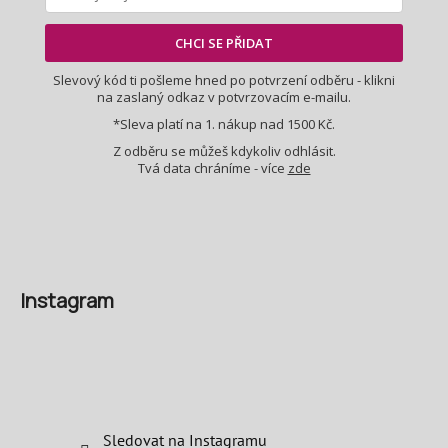
ý
p
CHCI SE PŘIDAT
i
s
Slevový kód ti pošleme hned po potvrzení odběru - klikni
u
na zaslaný odkaz v potvrzovacím e-mailu.
*Sleva platí na 1. nákup nad 1500 Kč.
Z odběru se můžeš kdykoliv odhlásit.
Tvá data chráníme - více
zde
Instagram
Sledovat na Instagramu