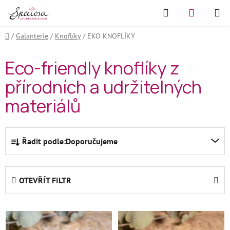
Přejít
Hledat
NÁKUPN
na
KOŠÍK
obsah
Domů
/
Galanterie
/
Knoflíky
/
EKO KNOFLÍKY
Eco-friendly knoflíky z
přírodních a udržitelných
materiálů
Ř
Řadit podle:
Doporučujeme
a
z
e
OTEVŘÍT FILTR
n
í
V
p
ý
r