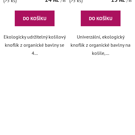
(>5 ks)
(>5 ks)
/ ks
/ ks
DO KOŠÍKU
DO KOŠÍKU
Ekologicky udržitelný košilový
Univerzální, ekologický
knoflík z organické bavlny se
knoflík z organické bavlny na
4...
košile,...