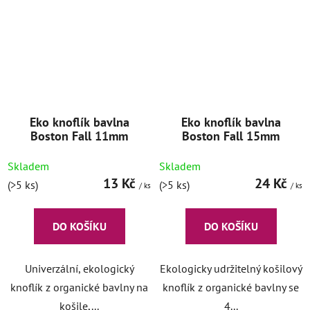
Eko knoflík bavlna
Eko knoflík bavlna
Boston Fall 11mm
Boston Fall 15mm
Skladem
Skladem
13 Kč
24 Kč
(>5 ks)
(>5 ks)
/ ks
/ ks
DO KOŠÍKU
DO KOŠÍKU
Univerzální, ekologický
Ekologicky udržitelný košilový
knoflík z organické bavlny na
knoflík z organické bavlny se
košile,...
4...