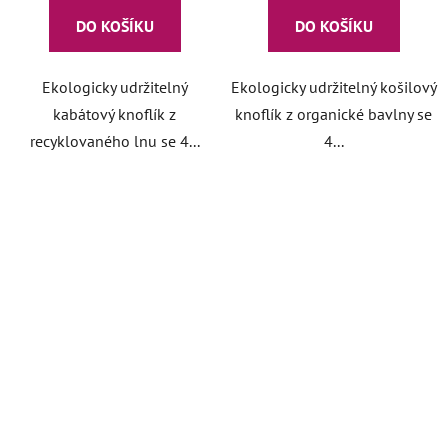
DO KOŠÍKU
DO KOŠÍKU
Ekologicky udržitelný
Ekologicky udržitelný košilový
kabátový knoflík z
knoflík z organické bavlny se
recyklovaného lnu se 4...
4...