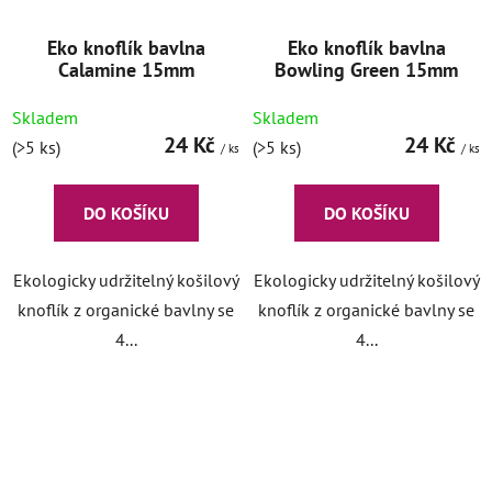
Eko knoflík bavlna
Eko knoflík bavlna
Calamine 15mm
Bowling Green 15mm
Skladem
Skladem
24 Kč
24 Kč
(>5 ks)
(>5 ks)
/ ks
/ ks
DO KOŠÍKU
DO KOŠÍKU
Ekologicky udržitelný košilový
Ekologicky udržitelný košilový
knoflík z organické bavlny se
knoflík z organické bavlny se
4...
4...