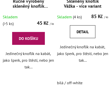
Ručně vyrobený
Skleněný knoflík
skleněný knoflík
Vážka - více variant
Ptáček
85 Kč
Skladem
Skladem
(4 ks)
/ ks
45 Kč
(>5 ks)
/ ks
DETAIL
DO KOŠÍKU
Jedinečný knoflík na kabát,
Jedinečný knoflík na kabát,
jako šperk, pro štěstí, nebo jen
jako šperk, pro štěstí, nebo jen
tak...
tak...
bílá / off-white