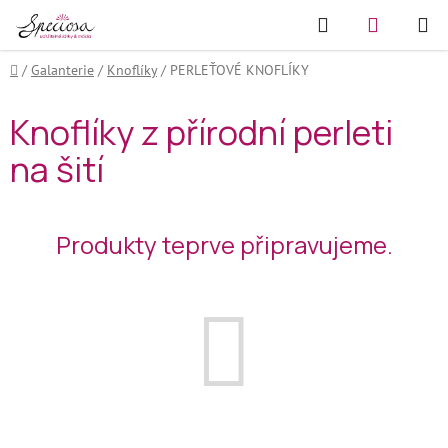
Přejít
Hledat
NÁKUPN
na
KOŠÍK
obsah
Domů
/
Galanterie
/
Knoflíky
/
PERLEŤOVÉ KNOFLÍKY
Knoflíky z přírodní perleti
na šití
Produkty teprve připravujeme.