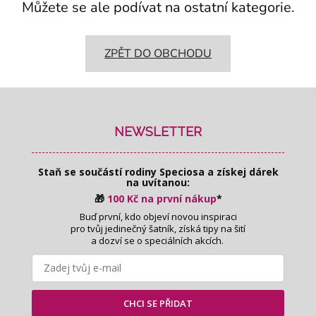
Můžete se ale podívat na ostatní kategorie.
ZPĚT DO OBCHODU
Z
á
p
NEWSLETTER
a
t
Staň se součástí rodiny Speciosa
a získej dárek
í
na uvítanou:
🎁
100 Kč na první nákup
*
Buď první, kdo objeví novou inspiraci
pro tvůj jedinečný šatník, získá tipy na šití
a dozví se o speciálních akcích.
CHCI SE PŘIDAT