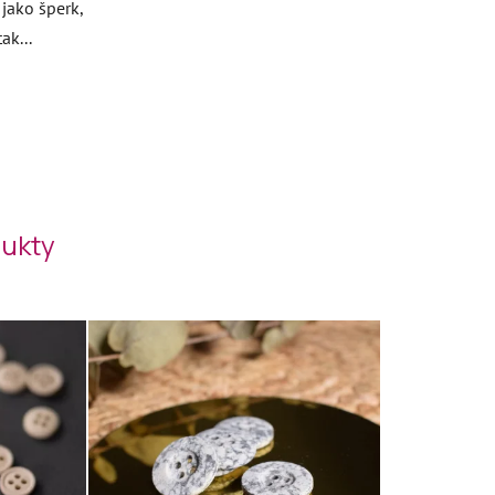
 jako šperk,
ak...
ukty