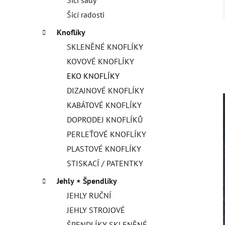
Šicí radosti
Knoflíky
SKLENĚNÉ KNOFLÍKY
KOVOVÉ KNOFLÍKY
EKO KNOFLÍKY
DIZAJNOVÉ KNOFLÍKY
KABÁTOVÉ KNOFLÍKY
DOPRODEJ KNOFLÍKŮ
PERLEŤOVÉ KNOFLÍKY
PLASTOVÉ KNOFLÍKY
STISKACÍ / PATENTKY
Jehly ⋆ Špendlíky
JEHLY RUČNÍ
JEHLY STROJOVÉ
ŠPENDLÍKY SKLENĚNÉ