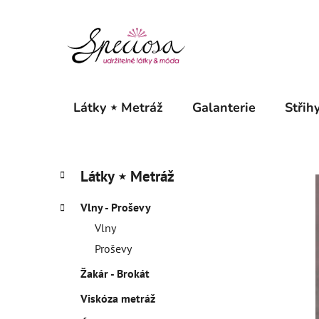
Přejít
na
obsah
Látky ⋆ Metráž
Galanterie
Střihy
P
K
Přeskočit
Látky ⋆ Metráž
a
o
kategorie
t
s
Vlny - Proševy
e
t
g
Vlny
r
o
Proševy
a
r
Žakár - Brokát
i
n
e
n
Viskóza metráž
í