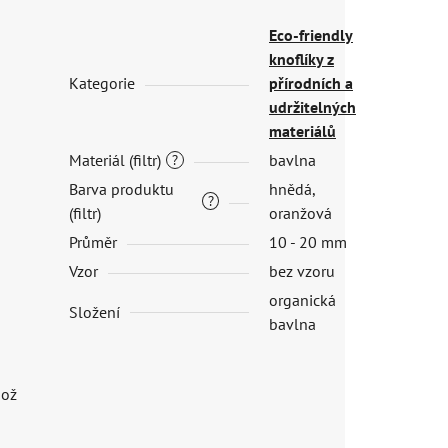
Eco-friendly
knoflíky z
Kategorie
přírodních a
udržitelných
materiálů
Materiál (filtr)
bavlna
?
Barva produktu
hnědá,
?
(filtr)
oranžová
Průměr
10 - 20 mm
Vzor
bez vzoru
organická
Složení
bavlna
hož