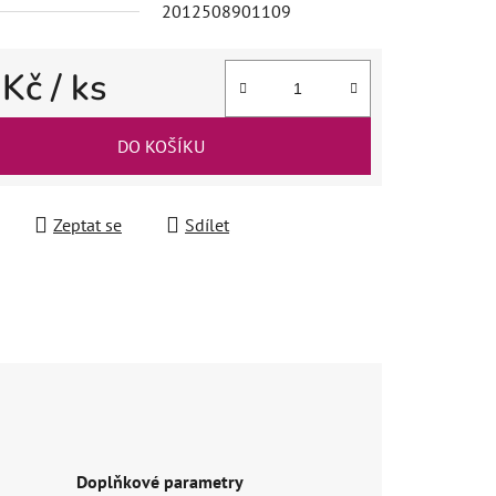
2012508901109
 Kč
/ ks
 cena:
DO KOŠÍKU
Zeptat se
Sdílet
Doplňkové parametry