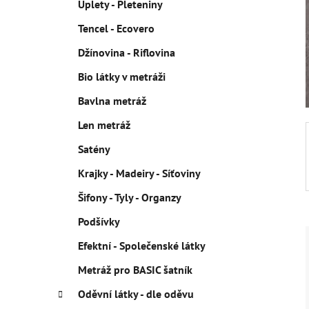
Úplety - Pleteniny
p
Tencel - Ecovero
a
n
Džínovina - Riflovina
e
Bio látky v metráži
l
Bavlna metráž
Len metráž
Satény
Krajky - Madeiry - Síťoviny
Šifony - Tyly - Organzy
Podšívky
Efektní - Společenské látky
Metráž pro BASIC šatník
Oděvní látky - dle oděvu