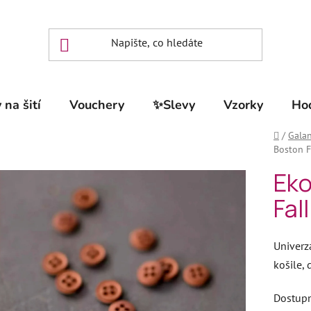
 na šití
Vouchery
✨Slevy
Vzorky
Ho
Domů
/
Galan
Boston 
Eko
Fal
Univerz
košile, 
Dostup