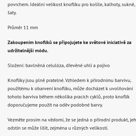
povrchem. Ideální velikost knoflíku pro košile, kalhoty, sukně,
šaty.
Průměr 11 mm
Zakoupením knoflíků se připojujete ke světové iniciativě za
udržitelnější módu.
Složení: bavlněná celulóza, dřevěné uhlí a pojivo
Knoflíky jsou plně pratelné. Vzhledem k přírodnímu barvivu,
použitému k obarvení knoflíku, může docházet k uvolňování
tohoto barviva během několika pracích cyklů, proto knoflík
doporučujeme použít na oděv podobné barvy.
Vezměte prosím na vědomí, že se jedná o přírodní produkt, je
odstín se může lišit, zejména u různých velikostí.