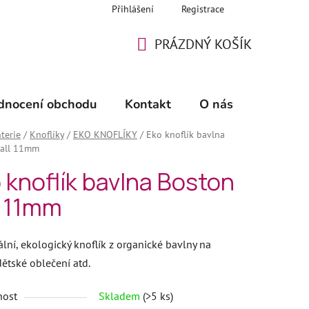
Přihlášení
Registrace
PRÁZDNÝ KOŠÍK
NÁKUPNÍ
KOŠÍK
dnocení obchodu
Kontakt
O nás
🖊️ Šicí 
terie
/
Knoflíky
/
EKO KNOFLÍKY
/
Eko knoflík bavlna
Fall 11mm
 knoflík bavlna Boston
l 11mm
ální, ekologický knoflík z organické bavlny na
dětské oblečení atd.
nost
Skladem
(>5 ks)