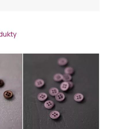
odukty