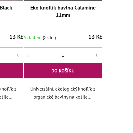
 Black
Eko knoflík bavlna Calamine
11mm
13 Kč
13 Kč
Skladem
(>5 ks)
DO KOŠÍKU
knoflík z
Univerzální, ekologický knoflík z
ile,...
organické bavlny na košile,...