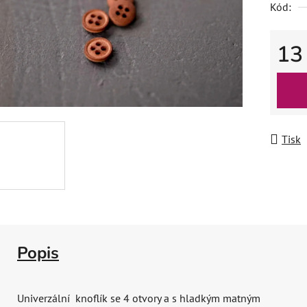
Kód:
13
Měrná
Tisk
Popis
Univerzální knoflík se 4 otvory a s hladkým matným