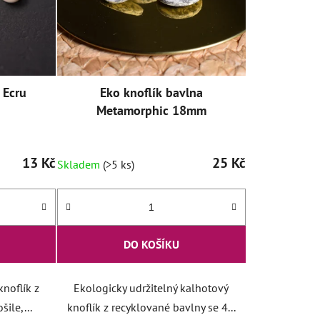
 Ecru
Eko knoflík bavlna
Metamorphic 18mm
13 Kč
25 Kč
Skladem
(>5 ks)
DO KOŠÍKU
knoflík z
Ekologicky udržitelný kalhotový
ile,...
knoflík z recyklované bavlny se 4...