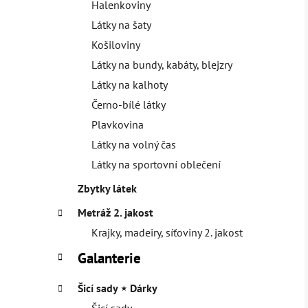
Halenkoviny
Látky na šaty
Košiloviny
Látky na bundy, kabáty, blejzry
Látky na kalhoty
Černo-bílé látky
Plavkovina
Látky na volný čas
Látky na sportovní oblečení
Zbytky látek
Metráž 2. jakost
Krajky, madeiry, síťoviny 2. jakost
Galanterie
Šicí sady ⋆ Dárky
Šicí sady