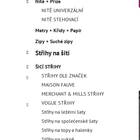
Nitě ⋆ Příze
NITĚ UNIVERZÁLNÍ
NITĚ STEHOVACÍ
Metry ⋆ Křídy ⋆ Papír
Zipy ⋆ Suché zipy
Střihy na šití
ŠICÍ STŘIHY
STŘIHY DLE ZNAČEK
MAISON FAUVE
MERCHANT & MILLS STŘIHY
VOGUE STŘIHY
Střihy na ležérní šaty
Střihy na společenské šaty
Střihy na topy a halenky
Střihy na sukně