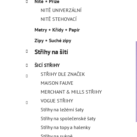
Nitě ⋆ Příze
NITĚ UNIVERZÁLNÍ
NITĚ STEHOVACÍ
Metry ⋆ Křídy ⋆ Papír
Zipy ⋆ Suché zipy
Střihy na šití
ŠICÍ STŘIHY
STŘIHY DLE ZNAČEK
MAISON FAUVE
MERCHANT & MILLS STŘIHY
VOGUE STŘIHY
Střihy na ležérní šaty
Střihy na společenské šaty
Střihy na topy a halenky
Střihy na sukně