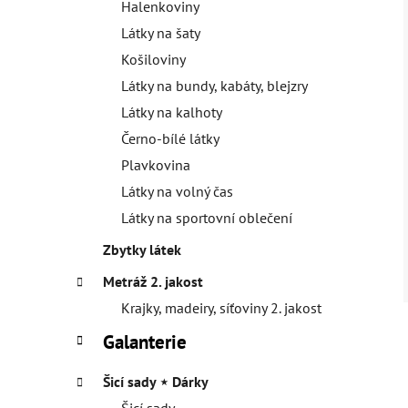
Halenkoviny
Látky na šaty
Košiloviny
Látky na bundy, kabáty, blejzry
Látky na kalhoty
Černo-bílé látky
Plavkovina
Látky na volný čas
Látky na sportovní oblečení
Zbytky látek
Metráž 2. jakost
Krajky, madeiry, síťoviny 2. jakost
Galanterie
Šicí sady ⋆ Dárky
Šicí sady