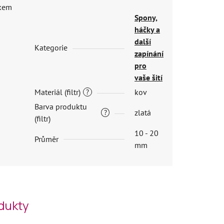
škem
Spony,
háčky a
další
Kategorie
zapínání
pro
vaše šití
Materiál (filtr)
kov
?
Barva produktu
zlatá
?
(filtr)
10 - 20
Průměr
mm
odukty