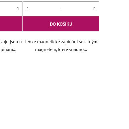
DO KOŠÍKU
izajn jsou u
Tenké magnetické zapínání se silným
ínání...
magnetem, které snadno...