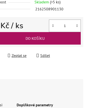
nost
Skladem
(>5 ks)
2162508901130
 Kč
/ ks
 cena:
DO KOŠÍKU
Zeptat se
Sdílet
si
Doplňkové parametry