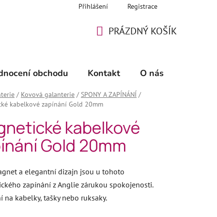
Přihlášení
Registrace
PRÁZDNÝ KOŠÍK
NÁKUPNÍ
KOŠÍK
dnocení obchodu
Kontakt
O nás
🖊️ Šicí 
terie
/
Kovová galanterie
/
SPONY A ZAPÍNÁNÍ
/
cké kabelkové zapínání Gold 20mm
netické kabelkové
ínání Gold 20mm
agnet a elegantní dizajn jsou u tohoto
ckého zapínání z Anglie zárukou spokojenosti.
í na kabelky, tašky nebo ruksaky.