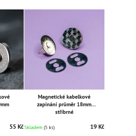
kové
Magnetické kabelkové
20mm
zapínání průměr 18mm
stříbrné
55 Kč
19 Kč
Skladem
(5 ks)