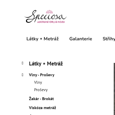
Přejít
na
obsah
Látky ⋆ Metráž
Galanterie
Střihy
P
K
Přeskočit
Látky ⋆ Metráž
a
o
kategorie
t
s
Vlny - Proševy
e
t
g
Vlny
r
o
Proševy
a
r
Žakár - Brokát
i
n
e
n
Viskóza metráž
í