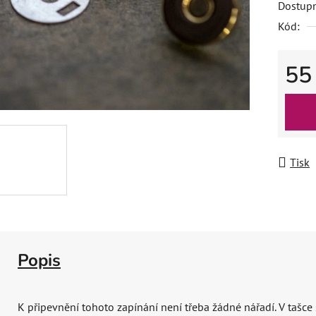
Dostup
Kód:
55
Měrná
Tisk
Popis
K připevnění tohoto zapínání není třeba žádné nářadí. V tašce 