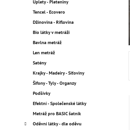
Úplety - Pleteniny
p
Tencel - Ecovero
a
n
Džínovina - Riflovina
e
Bio látky v metráži
l
Bavlna metráž
Len metráž
Satény
Krajky - Madeiry - Síťoviny
Šifony - Tyly - Organzy
Podšívky
Efektní - Společenské látky
Metráž pro BASIC šatník
Oděvní látky - dle oděvu