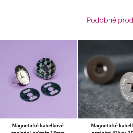
Podobné prod
Magnetické kabelkové
Magnetické kabel
zapínání průměr 18mm
zapínání Silver 