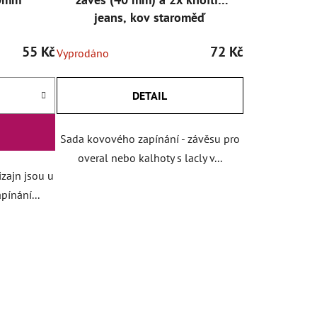
jeans, kov staroměď
55 Kč
72 Kč
Vyprodáno
DETAIL
Sada kovového zapínání - závěsu pro
overal nebo kalhoty s lacly v...
izajn jsou u
ínání...