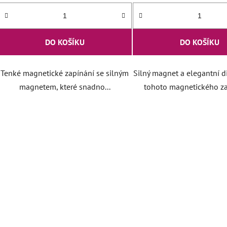
DO KOŠÍKU
DO KOŠÍKU
Tenké magnetické zapínání se silným
Silný magnet a elegantní d
magnetem, které snadno...
tohoto magnetického zap