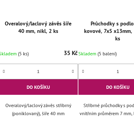
Overalový/laclový závěs šíře
Průchodky s podl
40 mm, nikl, 2 ks
kovové, 7x5 x13mm, 
ks
35 Kč
Skladem
(5 ks)
Skladem
(5 balení)
DO KOŠÍKU
DO KOŠÍKU
Overalový/laclový závěs stříbrný
Stříbrné průchodky s po
(poniklovaný), šíře 40 mm
vnitřním průměrem 7 mm, b