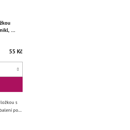
ožkou
nikl, 20
55 Kč
dložkou s
alení po...