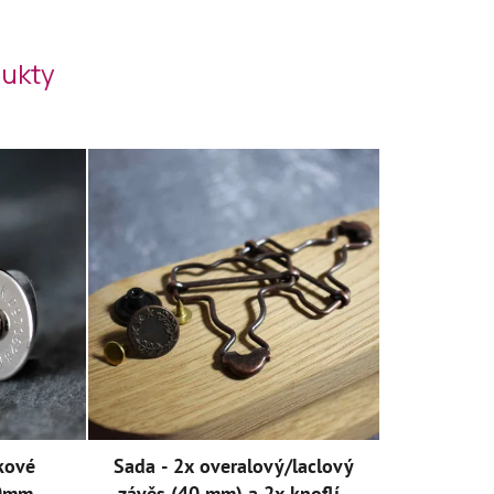
ukty
kové
Sada - 2x overalový/laclový
20mm
závěs (40 mm) a 2x knoflík