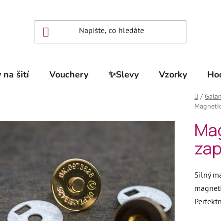
 na šití
Vouchery
✨Slevy
Vzorky
Ho
Domů
/
Galan
Magneti
Mag
zap
Silný m
magneti
Perfektn