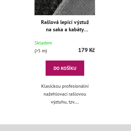
Rašlová lepící výztuž
na saka a kabáty
černá
Skladem
179 Kč
(>5 m)
DO KOŠÍKU
Klasickou profesionální
nažehlovací rašlovou
výztuhu, tzv....
Z