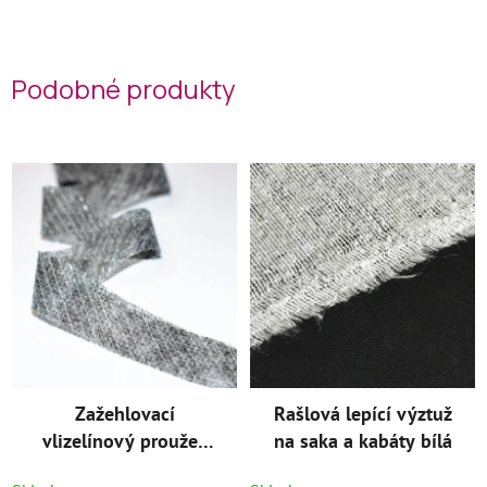
Podobné produkty
Zažehlovací
Rašlová lepící výztuž
vlizelínový proužek
na saka a kabáty bílá
kosý šíře 1,5 cm šedý