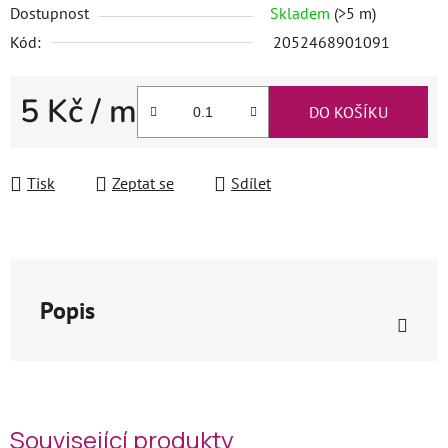
Dostupnost
Skladem
(>5 m)
Kód:
2052468901091
5 Kč
/ m
DO KOŠÍKU
Měrná cena:
Tisk
Zeptat se
Sdílet
Popis
Související produkty