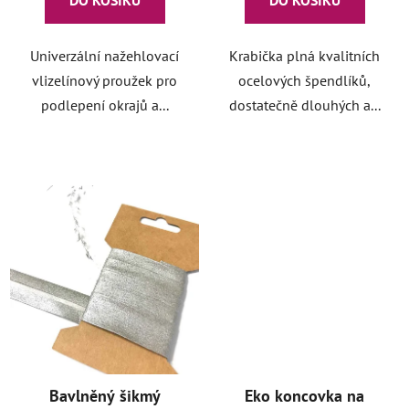
DO KOŠÍKU
DO KOŠÍKU
Univerzální nažehlovací
Krabička plná kvalitních
vlizelínový proužek pro
ocelových špendlíků,
podlepení okrajů a...
dostatečně dlouhých a...
Bavlněný šikmý
Eko koncovka na