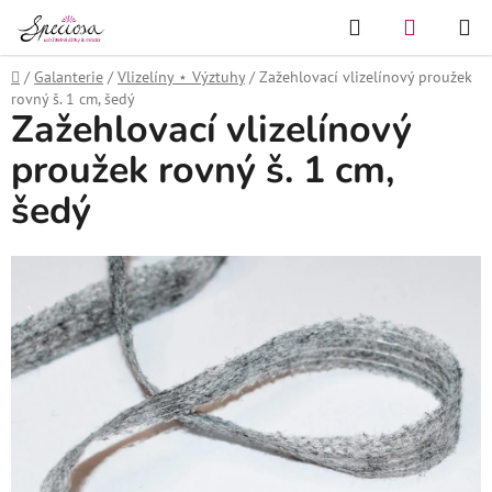
Přejít
Hledat
NÁKUPN
na
KOŠÍK
obsah
Domů
/
Galanterie
/
Vlizelíny ⋆ Výztuhy
/
Zažehlovací vlizelínový proužek
rovný š. 1 cm, šedý
Zažehlovací vlizelínový
proužek rovný š. 1 cm,
šedý