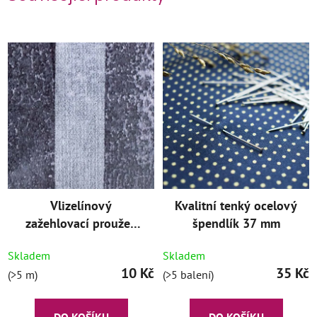
Vlizelínový
Kvalitní tenký ocelový
zažehlovací proužek
špendlík 37 mm
osnovní š.30 mm bílý
Skladem
Skladem
10 Kč
35 Kč
(>5 m)
(>5 balení)