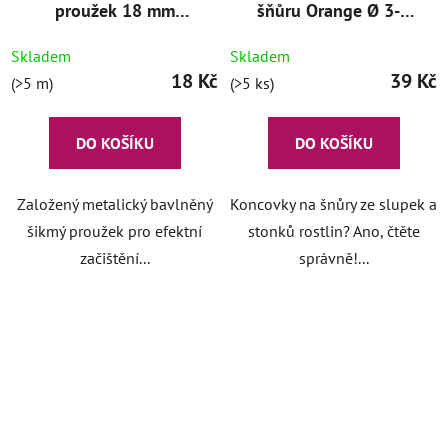
proužek 18 mm
šňůru Orange Ø 3-5
stříbrný
mm
Skladem
Skladem
18 Kč
39 Kč
(>5 m)
(>5 ks)
DO KOŠÍKU
DO KOŠÍKU
Založený metalický bavlněný
Koncovky na šnůry ze slupek a
šikmý proužek pro efektní
stonků rostlin? Ano, čtěte
začištění...
správně!...