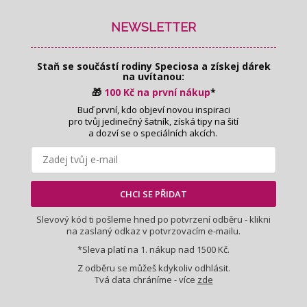
á
p
NEWSLETTER
a
t
Staň se součástí rodiny Speciosa
a získej dárek
í
na uvítanou:
🎁
100 Kč na první nákup
*
Buď první, kdo objeví novou inspiraci
pro tvůj jedinečný šatník, získá tipy na šití
a dozví se o speciálních akcích.
CHCI SE PŘIDAT
Slevový kód ti pošleme hned po potvrzení odběru - klikni
na zaslaný odkaz v potvrzovacím e-mailu.
*Sleva platí na 1. nákup nad 1500 Kč.
Z odběru se můžeš kdykoliv odhlásit.
Tvá data chráníme - více
zde