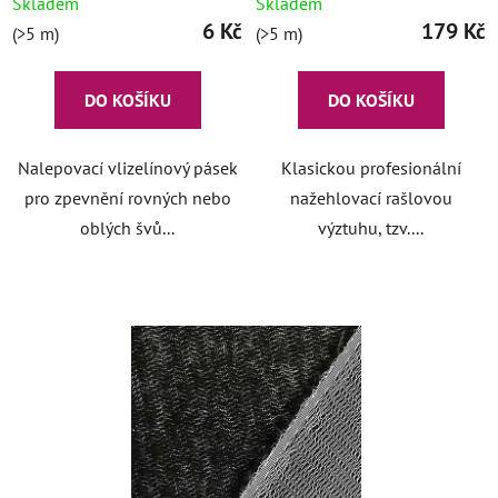
Skladem
Skladem
6 Kč
179 Kč
(>5 m)
(>5 m)
DO KOŠÍKU
DO KOŠÍKU
Nalepovací vlizelínový pásek
Klasickou profesionální
pro zpevnění rovných nebo
nažehlovací rašlovou
oblých švů...
výztuhu, tzv....