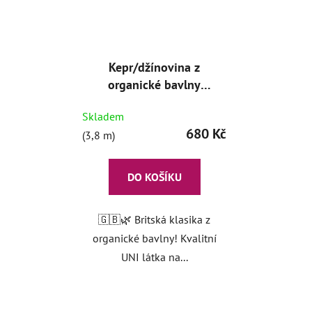
Kepr/džínovina z
organické bavlny
Black
Skladem
680 Kč
(3,8 m)
DO KOŠÍKU
🇬🇧🌿 Britská klasika z
organické bavlny! Kvalitní
UNI látka na...