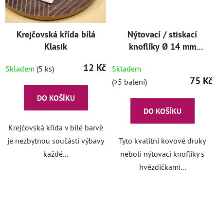
Krejčovská křída bílá
Nýtovací / stiskací
Klasik
knoflíky Ø 14 mm
Silver (10ks)
12 Kč
Skladem
(5 ks)
Skladem
75 Kč
(>5 balení)
DO KOŠÍKU
DO KOŠÍKU
Krejčovská křída v bílé barvě
je nezbytnou součástí výbavy
Tyto kvalitní kovové druky
každé...
neboli nýtovací knoflíky s
hvězdičkami...