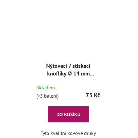
Nýtovací / stiskací
knoflíky Ø 14 mm
Bronz (10ks)
Skladem
75 Kč
(>5 balení)
DO KOŠÍKU
Tyto kvalitní kovové druky