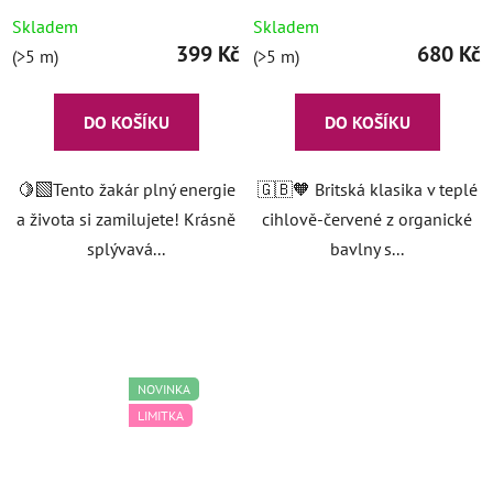
Mood
Appolina
Skladem
Skladem
399 Kč
680 Kč
(>5 m)
(>5 m)
DO KOŠÍKU
DO KOŠÍKU
🍋‍🟩Tento žakár plný energie
🇬🇧🧡 Britská klasika v teplé
a života si zamilujete! Krásně
cihlově-červené z organické
splývavá...
bavlny s...
NOVINKA
LIMITKA