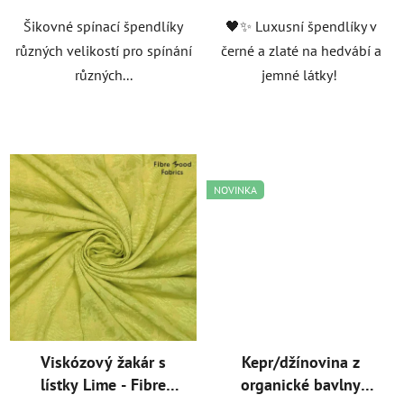
Šikovné spínací špendlíky
🖤✨ Luxusní špendlíky v
různých velikostí pro spínání
černé a zlaté na hedvábí a
různých...
jemné látky!
NOVINKA
Viskózový žakár s
Kepr/džínovina z
lístky Lime - Fibre
organické bavlny