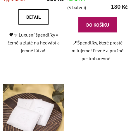
180 Kč
(3 balení)
DETAIL
DO KOŠÍKU
🖤✨ Luxusní špendlíky v
černé a zlaté na hedvábí a
📍Špendlíky, které prostě
jemné látky!
milujeme! Pevné a pružné
pestrobarevné...