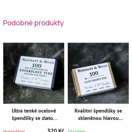
Podobné produkty
Ultra tenké ocelové
Kvalitní špendlíky se
špendlíky se zlatou
skleněnou hlavou
hlavičkou 38 mm
Multicolor 30 mm
320 Kč
Vyprodáno
Skladem