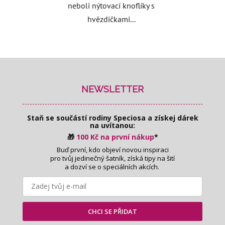
neboli nýtovací knoflíky s
hvězdičkami...
Z
á
p
NEWSLETTER
a
t
Staň se součástí rodiny Speciosa
a získej dárek
í
na uvítanou:
🎁
100 Kč na první nákup
*
Buď první, kdo objeví novou inspiraci
pro tvůj jedinečný šatník, získá tipy na šití
a dozví se o speciálních akcích.
CHCI SE PŘIDAT