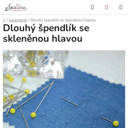
Přejít
Hledat
NÁKUPN
na
KOŠÍK
obsah
Domů
/
Galanterie
/
Dlouhý špendlík se skleněnou hlavou
Dlouhý špendlík se
skleněnou hlavou