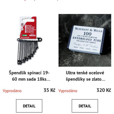
Špendlík spínací 19-
Ultra tenké ocelové
60 mm sada 18ks
špendlíky se zlatou
černý
hlavičkou 38 mm
35 Kč
320 Kč
Vyprodáno
Vyprodáno
DETAIL
DETAIL