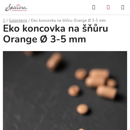
Přejít
Hledat
NÁKUPN
na
KOŠÍK
obsah
Domů
/
Galanterie
/
Eko koncovka na šňůru Orange Ø 3-5 mm
Eko koncovka na šňůru
Orange Ø 3-5 mm