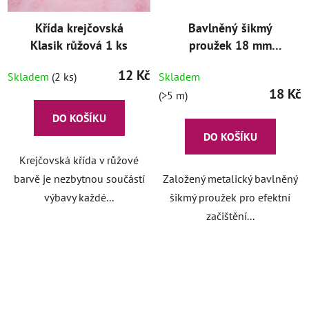
Křída krejčovská
Bavlněný šikmý
Klasik růžová 1 ks
proužek 18 mm
stříbrný
12 Kč
Skladem
(2 ks)
Skladem
18 Kč
(>5 m)
DO KOŠÍKU
DO KOŠÍKU
Krejčovská křída v růžové
barvě je nezbytnou součástí
Založený metalický bavlněný
výbavy každé...
šikmý proužek pro efektní
začištění...