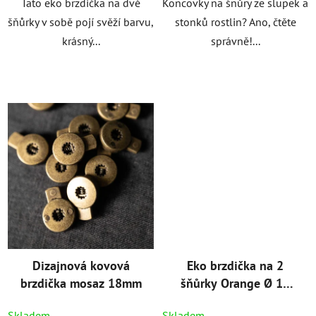
Tato eko brzdička na dvě
Koncovky na šnůry ze slupek a
šňůrky v sobě pojí svěží barvu,
stonků rostlin? Ano, čtěte
krásný...
správně!...
Dizajnová kovová
Eko brzdička na 2
brzdička mosaz 18mm
šňůrky Orange Ø 13
mm
Skladem
Skladem