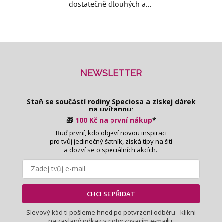
dostatečně dlouhých a...
Z
á
p
NEWSLETTER
a
t
Staň se součástí rodiny Speciosa
a získej dárek
í
na uvítanou:
🎁
100 Kč na první nákup
*
Buď první, kdo objeví novou inspiraci
pro tvůj jedinečný šatník, získá tipy na šití
a dozví se o speciálních akcích.
CHCI SE PŘIDAT
Slevový kód ti pošleme hned po potvrzení odběru - klikni
na zaslaný odkaz v potvrzovacím e-mailu.