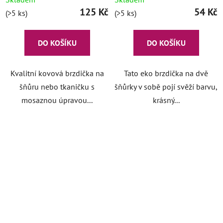
125 Kč
54 Kč
(>5 ks)
(>5 ks)
DO KOŠÍKU
DO KOŠÍKU
Kvalitní kovová brzdička na
Tato eko brzdička na dvě
šňůru nebo tkaničku s
šňůrky v sobě pojí svěží barvu,
mosaznou úpravou...
krásný...