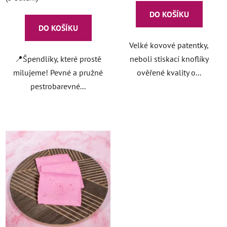
DO KOŠÍKU
DO KOŠÍKU
Velké kovové patentky,
📍Špendlíky, které prostě
neboli stiskací knoflíky
milujeme! Pevné a pružné
ověřené kvality o...
pestrobarevné...