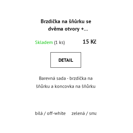
Brzdička na šňůrku se
dvěma otvory +
koncovka na šňůrku,
15 Kč
Skladem
(1 ks)
sada 4ks
DETAIL
Barevná sada - brzdička na
šňůrku a koncovka na šňůrku
bílá / off-white
zelená / smaragdová
fialov