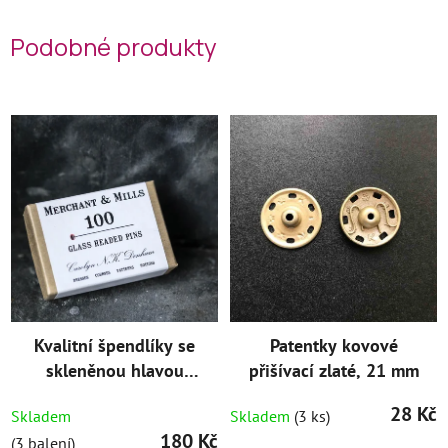
Podobné produkty
Kvalitní špendlíky se
Patentky kovové
skleněnou hlavou
přišívací zlaté, 21 mm
Multicolor 30 mm
28 Kč
Skladem
Skladem
(3 ks)
180 Kč
(3 balení)