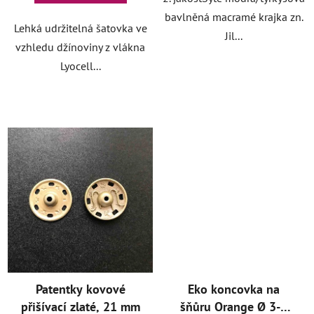
bavlněná macramé krajka zn.
Lehká udržitelná šatovka ve
Jil...
vzhledu džínoviny z vlákna
Lyocell...
Patentky kovové
Eko koncovka na
přišívací zlaté, 21 mm
šňůru Orange Ø 3-5