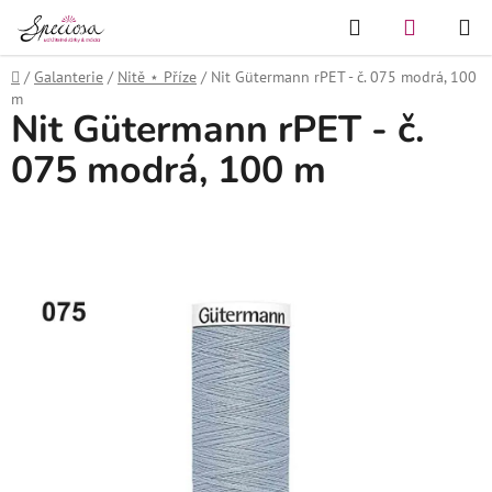
Přejít
Hledat
NÁKUPN
na
KOŠÍK
obsah
Domů
/
Galanterie
/
Nitě ⋆ Příze
/
Nit Gütermann rPET - č. 075 modrá, 100
m
Nit Gütermann rPET - č.
075 modrá, 100 m