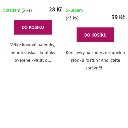
mm
28 Kč
Skladem
(3 ks)
Skladem
39 Kč
(>5 ks)
DO KOŠÍKU
DO KOŠÍKU
Velké kovové patentky,
neboli stiskací knoflíky
Koncovky na šnůry ze slupek a
ověřené kvality o...
stonků rostlin? Ano, čtěte
správně!...