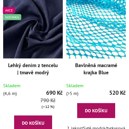
AKCE
NOVINKA
Lehký denim z tencelu
Bavlněná macramé
| tmavě modrý
krajka Blue
Skladem
Skladem
690 Kč
520 Kč
(4,6 m)
(>5 m)
790 Kč
(–12 %)
DO KOŠÍKU
DO KOŠÍKU
2. jakostSytě modrá/tyrkysová