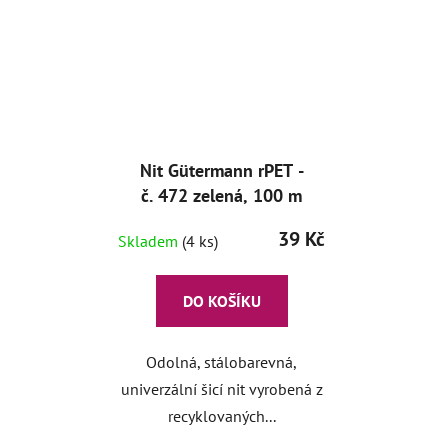
Nit Gütermann rPET -
č. 472 zelená, 100 m
39 Kč
Skladem
(4 ks)
DO KOŠÍKU
Odolná, stálobarevná,
univerzální šicí nit vyrobená z
recyklovaných...