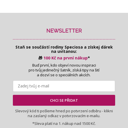
Z
á
p
NEWSLETTER
a
t
Staň se součástí rodiny Speciosa
a získej dárek
í
na uvítanou:
🎁
100 Kč na první nákup
*
Buď první, kdo objeví novou inspiraci
pro tvůj jedinečný šatník, získá tipy na šití
a dozví se o speciálních akcích.
CHCI SE PŘIDAT
Slevový kód ti pošleme hned po potvrzení odběru - klikni
na zaslaný odkaz v potvrzovacím e-mailu.
*Sleva platí na 1. nákup nad 1500 Kč.