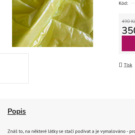
Kód:
490 K
35
Měrná
Tisk
Popis
Znáš to, na některé látky se stačí podívat a je vymalováno - pr