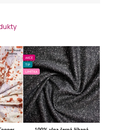
odukty
AKCE
TIP
LIMITKA
Copper
100% vlna černá žíhaná