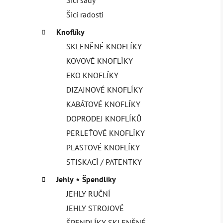
Šicí radosti
Knoflíky
SKLENĚNÉ KNOFLÍKY
KOVOVÉ KNOFLÍKY
EKO KNOFLÍKY
DIZAJNOVÉ KNOFLÍKY
KABÁTOVÉ KNOFLÍKY
DOPRODEJ KNOFLÍKŮ
PERLEŤOVÉ KNOFLÍKY
PLASTOVÉ KNOFLÍKY
STISKACÍ / PATENTKY
Jehly ⋆ Špendlíky
JEHLY RUČNÍ
JEHLY STROJOVÉ
ŠPENDLÍKY SKLENĚNÉ