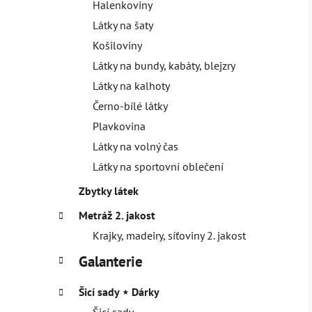
Halenkoviny
Látky na šaty
Košiloviny
Látky na bundy, kabáty, blejzry
Látky na kalhoty
Černo-bílé látky
Plavkovina
Látky na volný čas
Látky na sportovní oblečení
Zbytky látek
Metráž 2. jakost
Krajky, madeiry, síťoviny 2. jakost
Galanterie
Šicí sady ⋆ Dárky
Šicí sady