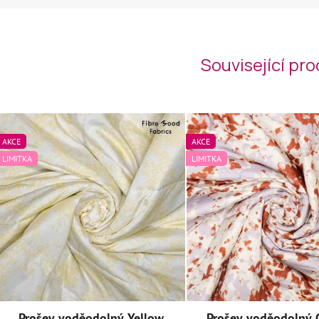
Související pr
AKCE
AKCE
LIMITKA
LIMITKA
Prošev voděodolný Yellow
Prošev voděodolný 