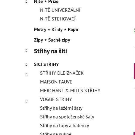
Nitě ⋆ Příze
NITĚ UNIVERZÁLNÍ
NITĚ STEHOVACÍ
Metry ⋆ Křídy ⋆ Papír
Zipy ⋆ Suché zipy
Střihy na šití
ŠICÍ STŘIHY
STŘIHY DLE ZNAČEK
MAISON FAUVE
MERCHANT & MILLS STŘIHY
VOGUE STŘIHY
Střihy na ležérní šaty
Střihy na společenské šaty
Střihy na topy a halenky
Střihy na sukně