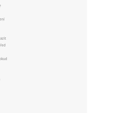
e
ení
azit
před
Pokud
a