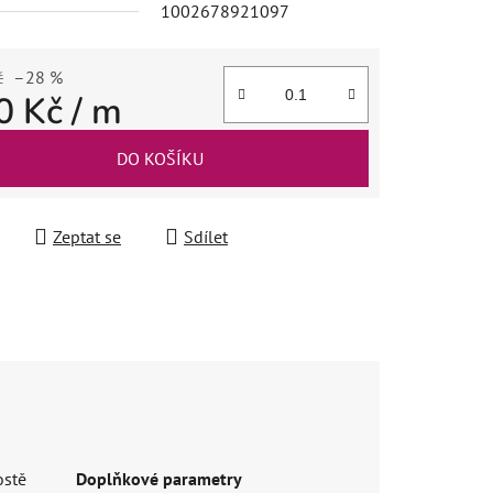
1002678921097
č
–28 %
0 Kč
/ m
 cena:
DO KOŠÍKU
Zeptat se
Sdílet
ostě
Doplňkové parametry