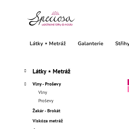
Přejít
na
obsah
Látky ⋆ Metráž
Galanterie
Střihy
P
K
Přeskočit
Látky ⋆ Metráž
a
o
kategorie
t
s
Vlny - Proševy
e
t
g
Vlny
r
o
Proševy
a
r
Žakár - Brokát
i
n
e
n
Viskóza metráž
í