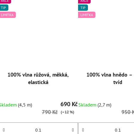
AKCE
AKCE
TIP
TIP
LIMITKA
LIMITKA
100% vlna růžová, měkká,
100% vlna hnědo – 
elastická
tvíd
690 Kč
Skladem
(4,5 m)
Skladem
(2,7 m)
790 Kč
950 
(–12 %)