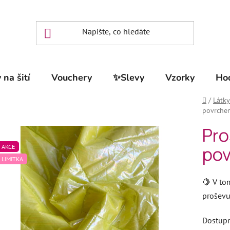
 na šití
Vouchery
✨Slevy
Vzorky
Ho
Domů
/
Látky
povrchem
Pro
pov
AKCE
LIMITKA
🍋
V to
proševu
Dostup