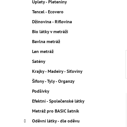
Úplety - Pleteniny
p
Tencel - Ecovero
a
n
Džínovina - Riflovina
e
Bio látky v metráži
l
Bavlna metráž
Len metráž
Satény
Krajky - Madeiry - Síťoviny
Šifony - Tyly - Organzy
Podšívky
Efektní - Společenské látky
Metráž pro BASIC šatník
Oděvní látky - dle oděvu