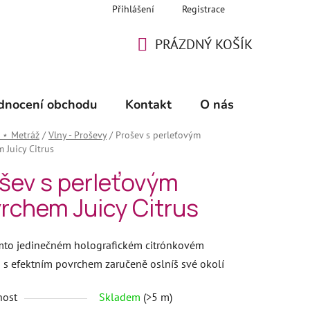
Přihlášení
Registrace
PRÁZDNÝ KOŠÍK
NÁKUPNÍ
KOŠÍK
dnocení obchodu
Kontakt
O nás
🖊️ Šicí 
 ⋆ Metráž
/
Vlny - Proševy
/
Prošev s perleťovým
 Juicy Citrus
šev s perleťovým
rchem Juicy Citrus
mto jedinečném holografickém citrónkovém
 s efektním povrchem zaručeně oslníš své okolí
nost
Skladem
(>5 m)