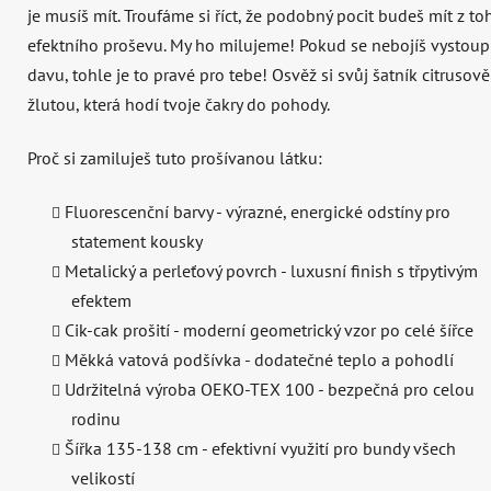
je musíš mít. Troufáme si říct, že podobný pocit budeš mít z to
efektního proševu. My ho milujeme! Pokud se nebojíš vystoupi
davu, tohle je to pravé pro tebe! Osvěž si svůj šatník citrusově
žlutou, která hodí tvoje čakry do pohody.
Proč si zamiluješ tuto prošívanou látku:
Fluorescenční barvy - výrazné, energické odstíny pro
statement kousky
Metalický a perleťový povrch - luxusní finish s třpytivým
efektem
Cik-cak prošití - moderní geometrický vzor po celé šířce
Měkká vatová podšívka - dodatečné teplo a pohodlí
Udržitelná výroba OEKO-TEX 100 - bezpečná pro celou
rodinu
Šířka 135-138 cm - efektivní využití pro bundy všech
velikostí