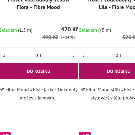
Flora - Fibre Mood
Lila - Fibre Mo
420 Kč
Skladem
(1,5 m)
Skladem
(>5 m)
490 Kč
520 
(–14 %)
DO KOŠÍKU
DO KOŠÍKU
🌸 Fibre Mood #Elsie jacket. Dokonalý
💜 Fibre Mood střih #Elsie 
prošev s jemným...
stylová/ý v této proší