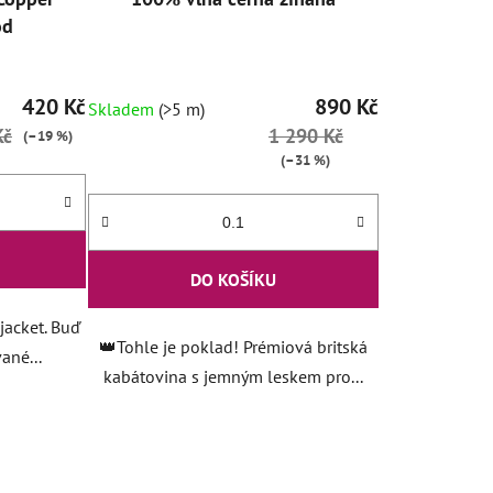
od
420 Kč
890 Kč
Skladem
(>5 m)
Kč
1 290 Kč
(–19 %)
(–31 %)
DO KOŠÍKU
jacket. Buď
👑Tohle je poklad! Prémiová britská
vané...
kabátovina s jemným leskem pro...