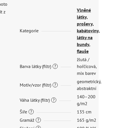
hoto
Vlněné
t z
látky,
proševy,
Kategorie
kabátoviny,
látky na
bundy,
flauše
žlutá /
Barva látky (filtr)
hořčicová,
?
mix barev
geometrický,
Motiv/vzor (filtr)
?
abstraktní
140–200
Váha látky (filtr)
?
g/m2
Šíře
135 cm
?
Gramáž
165 g/m2
?