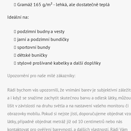
Gramáž 165 g/m² - lehká, ale dostatečně teplá
Ideální na:
podzimní budny a vesty
jarní a podzimní bundičky
sportovní bundy
dětské buničky
stylové prošívané kabelky a další doplňky
Upozornění pro naše milé zákazníky:
Rádi bychom vás upozornili, že vnímání barev je subjektivní záležito
a i když se snažíme zachytit skutečnou barvu a odlesk látky, můžou
lišit v závislosti na druhu světla a na nastavení vašeho monitoru či
obrazovky mobilu. Pokud si nejste jisti, doporučujeme objednat vz
látky, případně objednat metráž již od 10 centimetrů nebo nás
kontaktovat pro ověření barevnosti. a dalších vlastností. Rádi Vám