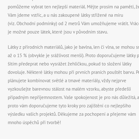
pomůžeme vybrat ten nejlepší materiál. Mějte prosím na paměti, ž
Vám jdeme vstříc, a u nás zakoupené látky střižené na míru
(viz. Obchodní podmínky) od 2 metrů Vám umožňujeme vrátit. Vrác
je možné pouze látek, které jsou v původním stavu.
Látky z přírodních materiálů, jako je bavlna, len či vlna, se mohou sr
až o 15 % (obvykle je srážlivost menší). Proto doporučujeme látky 
šitím předeprat nebo vysrážet žehličkou, pokud to složení látky
dovoluje. Některé látky mohou při prvních praních pouštět barvu. 
plánujete kombinovat světlé a tmavé materiály, vždy nejprve
vyzkoušejte barevnou stálost na malém vzorku, abyste předešli
případným nepříjemnostem. Vaše spokojenost je pro nás důležitá, 
proto vám doporučujeme tyto kroky pro zajištění co nejlepšího
výsledku vašich projektů. Děkujeme za pochopení a přejeme vám
mnoho úspěchů při tvorbě!