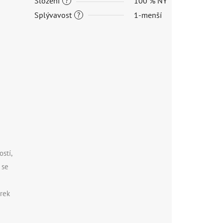
Složení
100 % NY
?
Splývavost
1-menší
?
stí,
 se
orek