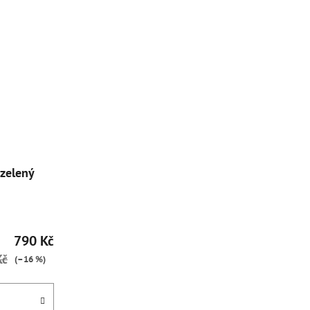
zelený
790 Kč
Kč
(–16 %)