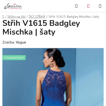
Přejít
Hledat
NÁKUPN
na
KOŠÍK
obsah
Domů
/
Střihy na šití
/
ŠICÍ STŘIHY
/
Střih V1615 Badgley Mischka | šaty
Střih V1615 Badgley
Mischka | šaty
Značka:
Vogue
POSLEDNÍ KUSY