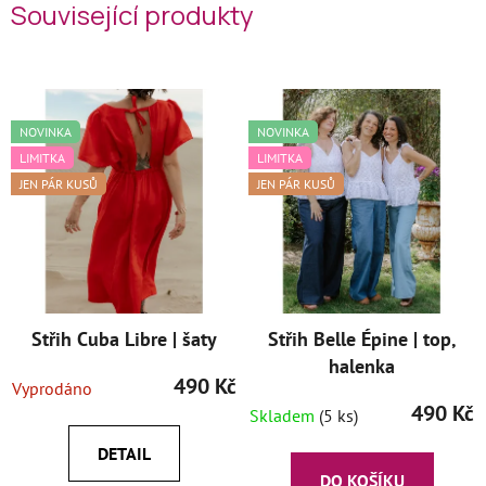
Související produkty
NOVINKA
NOVINKA
LIMITKA
LIMITKA
JEN PÁR KUSŮ
JEN PÁR KUSŮ
Střih Cuba Libre | šaty
Střih Belle Épine | top,
halenka
490 Kč
Vyprodáno
490 Kč
Skladem
(5 ks)
DETAIL
DO KOŠÍKU