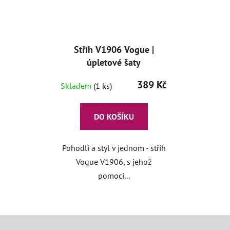
Střih V1906 Vogue |
úpletové šaty
389 Kč
Skladem
(1 ks)
DO KOŠÍKU
Pohodlí a styl v jednom - střih
Vogue V1906, s jehož
pomocí...
Z