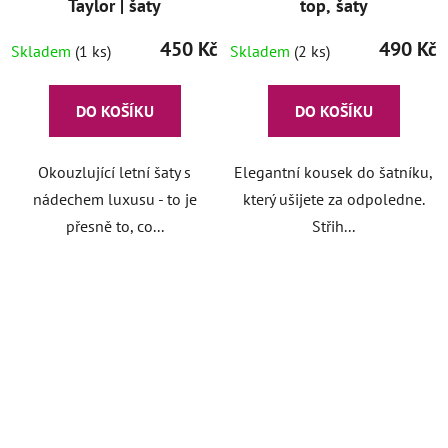
Taylor | šaty
top, šaty
450 Kč
490 Kč
Skladem
(1 ks)
Skladem
(2 ks)
DO KOŠÍKU
DO KOŠÍKU
Okouzlující letní šaty s
Elegantní kousek do šatníku,
nádechem luxusu - to je
který ušijete za odpoledne.
přesně to, co...
Střih...