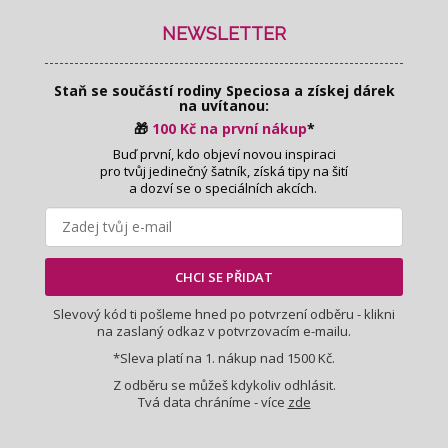
á
p
NEWSLETTER
a
t
Staň se součástí rodiny Speciosa
a získej dárek
í
na uvítanou:
🎁
100 Kč na první nákup
*
Buď první, kdo objeví novou inspiraci
pro tvůj jedinečný šatník, získá tipy na šití
a dozví se o speciálních akcích.
CHCI SE PŘIDAT
Slevový kód ti pošleme hned po potvrzení odběru - klikni
na zaslaný odkaz v potvrzovacím e-mailu.
*Sleva platí na 1. nákup nad 1500 Kč.
Z odběru se můžeš kdykoliv odhlásit.
Tvá data chráníme - více
zde