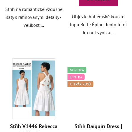
Střih na romantické vzdušné
Objevte bohémské kouzlo
šaty s rafinovanými detaily -
topu Belle Épine. Tento letní
velikosti...
klenot vyniká...
NOVINKA
LIMITKA
JEN PÁR KUSŮ
Střih V1446 Rebecca
Střih Daïquiri Dress |