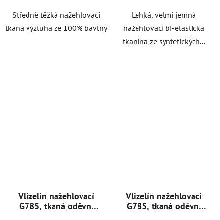
Středně těžká nažehlovací
Lehká, velmi jemná
tkaná výztuha ze 100% bavlny
nažehlovací bi-elastická
tkanina ze syntetických...
Vlizelín nažehlovací
Vlizelín nažehlovací
G785, tkaná oděvní
G785, tkaná oděvní
výztuha, 33 g/m2,
výztuha, 33 g/m2,