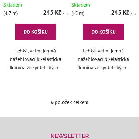
tělová
bílá
Skladem
Skladem
245 Kč
245 Kč
(4,7 m)
(>5 m)
/ m
/ m
DO KOŠÍKU
DO KOŠÍKU
Lehká, velmi jemná
Lehká, velmi jemná
nažehlovací bi-elastická
nažehlovací bi-elastická
tkanina ze syntetických...
tkanina ze syntetických...
6
položek celkem
O
v
l
Z
á
á
d
p
NEWSLETTER