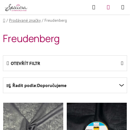
Přejít
Hledat
NÁKUPN
na
KOŠÍK
obsah
Domů
/
Prodávané značky
/
Freudenberg
Freudenberg
OTEVŘÍT FILTR
Ř
Řadit podle:
Doporučujeme
a
z
V
e
ý
n
p
í
i
p