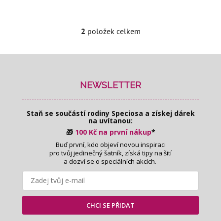
2
položek celkem
O
v
l
Z
á
á
d
p
NEWSLETTER
a
a
c
t
í
Staň se součástí rodiny Speciosa
a získej dárek
í
na uvítanou:
p
r
🎁
100 Kč na první nákup
*
v
Buď první, kdo objeví novou inspiraci
pro tvůj jedinečný šatník, získá tipy na šití
k
a dozví se o speciálních akcích.
y
v
ý
p
CHCI SE PŘIDAT
i
s