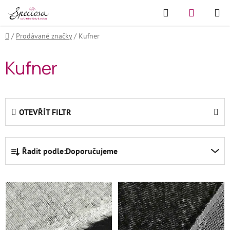
Přejít
Hledat
NÁKUPN
na
KOŠÍK
obsah
Domů
/
Prodávané značky
/
Kufner
Kufner
OTEVŘÍT FILTR
Ř
Řadit podle:
Doporučujeme
a
z
V
e
ý
n
p
í
i
p