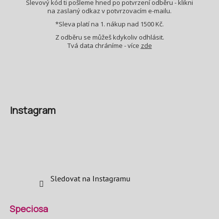
Slevový kód ti pošleme hned po potvrzení odběru - klikni
u
na zaslaný odkaz v potvrzovacím e-mailu.
*Sleva platí na 1. nákup nad 1500 Kč.
Z odběru se můžeš kdykoliv odhlásit.
Tvá data chráníme - více
zde
Instagram
Sledovat na Instagramu
Speciosa