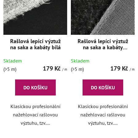
s
r
p
o
r
d
o
u
d
k
Rašlová lepící výztuž
Rašlová lepící výztuž
u
t
na saka a kabáty bílá
na saka a kabáty
k
ů
černá
t
Skladem
Skladem
ů
179 Kč
179 Kč
(>5 m)
(>5 m)
/ m
/ m
DO KOŠÍKU
DO KOŠÍKU
Klasickou profesionální
Klasickou profesionální
nažehlovací rašlovou
nažehlovací rašlovou
výztuhu, tzv....
výztuhu, tzv....