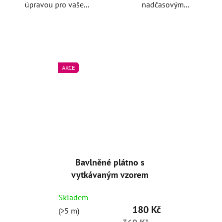
úpravou pro vaše...
nadčasovým...
AKCE
Bavlněné plátno s
vytkávaným vzorem
Skladem
180 Kč
(>5 m)