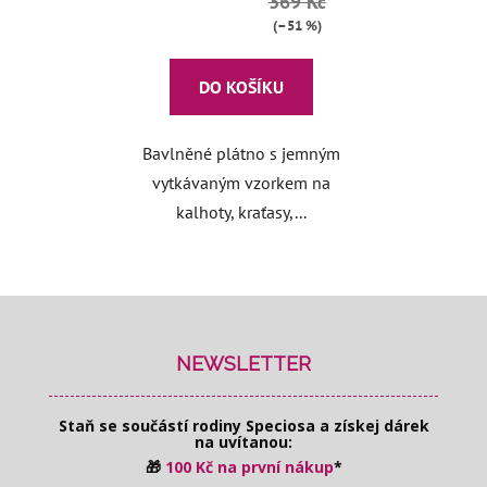
369 Kč
(–51 %)
DO KOŠÍKU
Bavlněné plátno s jemným
vytkávaným vzorkem na
kalhoty, kraťasy,...
Z
á
p
NEWSLETTER
a
t
Staň se součástí rodiny Speciosa
a získej dárek
í
na uvítanou:
🎁
100 Kč na první nákup
*