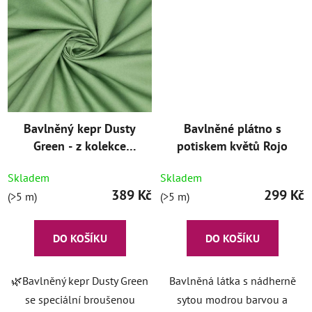
Bavlněný kepr Dusty
Bavlněné plátno s
Green - z kolekce
potiskem květů Rojo
Fibre Mood
Skladem
Skladem
389 Kč
299 Kč
(>5 m)
(>5 m)
DO KOŠÍKU
DO KOŠÍKU
🌿Bavlněný kepr Dusty Green
Bavlněná látka s nádherně
se speciální broušenou
sytou modrou barvou a