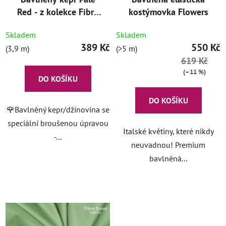
Red - z kolekce Fibre
kostýmovka Flowers
Mood
Skladem
Skladem
389 Kč
550 Kč
(3,9 m)
(>5 m)
619 Kč
(–11 %)
DO KOŠÍKU
DO KOŠÍKU
🌹Bavlněný kepr/džínovina se
speciální broušenou úpravou
Italské květiny, které nikdy
-...
neuvadnou! Premium
bavlněná...