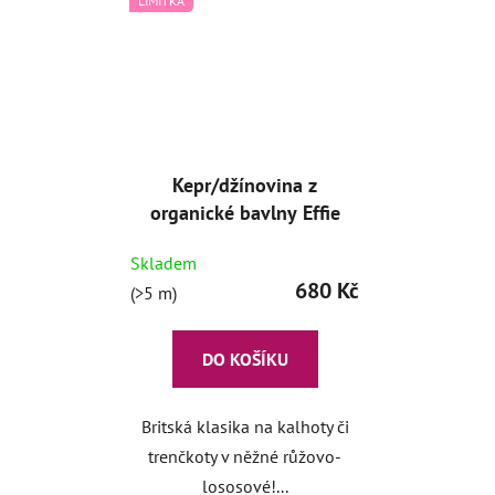
LIMITKA
Kepr/džínovina z
organické bavlny Effie
Skladem
680 Kč
(>5 m)
DO KOŠÍKU
Britská klasika na kalhoty či
trenčkoty v něžné růžovo-
lososové!...