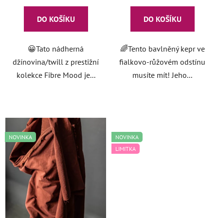
DO KOŠÍKU
DO KOŠÍKU
😀Tato nádherná
🌈Tento bavlněný kepr ve
džínovina/twill z prestižní
fialkovo-růžovém odstínu
kolekce Fibre Mood je...
musíte mít! Jeho...
NOVINKA
NOVINKA
LIMITKA