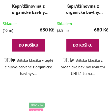
Kepr/džínovina z
Kepr/džínovina z
organické bavlny
organické bavlny
Appolina
Black
Skladem
Skladem
680 Kč
680 Kč
(>5 m)
(3,8 m)
DO KOŠÍKU
DO KOŠÍKU
🇬🇧🧡 Britská klasika v teplé
🇬🇧🌿 Britská klasika z
cihlově-červené z organické
organické bavlny! Kvalitní
bavlny s...
UNI látka na...
NOVINKA