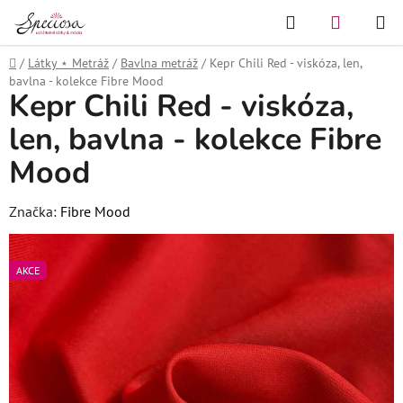
Přejít
Hledat
NÁKUPN
na
KOŠÍK
obsah
Domů
/
Látky ⋆ Metráž
/
Bavlna metráž
/
Kepr Chili Red - viskóza, len,
bavlna - kolekce Fibre Mood
Kepr Chili Red - viskóza,
len, bavlna - kolekce Fibre
Mood
Značka:
Fibre Mood
AKCE