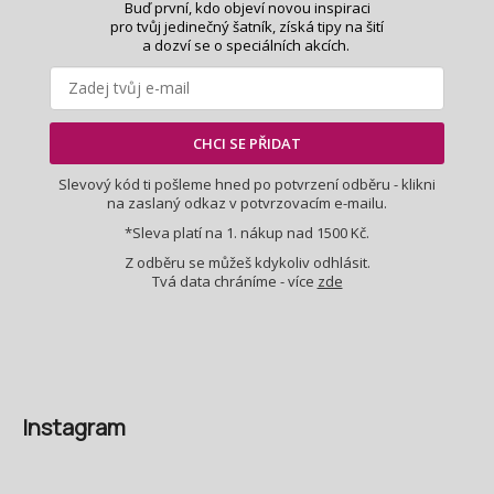
Buď první, kdo objeví novou inspiraci
pro tvůj jedinečný šatník, získá tipy na šití
a dozví se o speciálních akcích.
CHCI SE PŘIDAT
Slevový kód ti pošleme hned po potvrzení odběru - klikni
na zaslaný odkaz v potvrzovacím e-mailu.
*Sleva platí na 1. nákup nad 1500 Kč.
Z odběru se můžeš kdykoliv odhlásit.
Tvá data chráníme - více
zde
Instagram