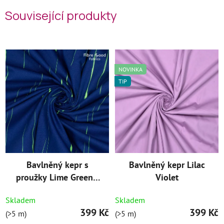
Související produkty
NOVINKA
TIP
Bavlněný kepr s
Bavlněný kepr Lilac
proužky Lime Green -
Violet
z kolekce Fibre Mood
Skladem
Skladem
399 Kč
399 Kč
(>5 m)
(>5 m)