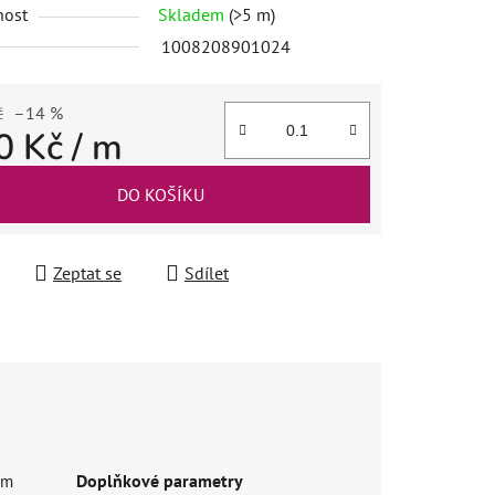
nost
Skladem
(>5 m)
1008208901024
č
–14 %
0 Kč
/ m
 cena:
DO KOŠÍKU
Zeptat se
Sdílet
Doplňkové parametry
em