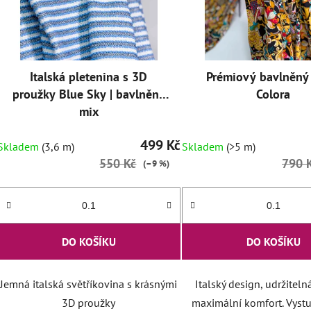
Italská pletenina s 3D
Prémiový bavlněný
proužky Blue Sky | bavlněný
Colora
mix
499 Kč
Skladem
(3,6 m)
Skladem
(>5 m)
550 Kč
790 
(–9 %)
DO KOŠÍKU
DO KOŠÍKU
Jemná italská světříkovina s krásnými
Italský design, udržiteln
3D proužky
maximální komfort. Vystu