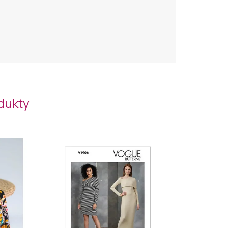
odukty