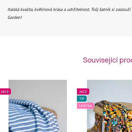
Italská kvalita, květinová krása a udržitelnost. Tvůj šatník si zaslouží
Garden!
Související pr
AKCE
AKCE
TIP
LIMITKA