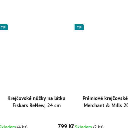
TIP
TIP
Krejčovské nůžky na látku
Prémiové krejčovsk
Fiskars ReNew, 24 cm
Merchant & Mills 2
799 Kč
Skladem
(4 ks)
Skladem
(2 ks)