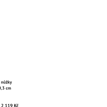
é nůžky
0,3 cm
2 119 Kč