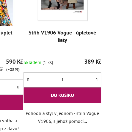
 úplet
Střih V1906 Vogue | úpletové
šaty
590 Kč
389 Kč
Skladem
(1 ks)
Kč
(–25 %)
DO KOŠÍKU
Pohodlí a styl v jednom - střih Vogue
á volba a
V1906, s jehož pomocí...
p z davu!