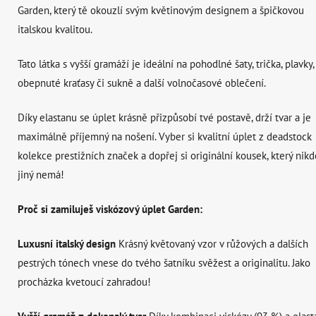
Garden, který tě okouzlí svým květinovým designem a špičkovou
italskou kvalitou.
Tato látka s vyšší gramáží je ideální na pohodlné šaty, trička, plavky,
obepnuté kraťasy či sukně a další volnočasové oblečení.
Díky elastanu se úplet krásně přizpůsobí tvé postavě, drží tvar a je
maximálně příjemný na nošení. Vyber si kvalitní úplet z deadstock
kolekce prestižních značek a dopřej si originální kousek, který nikd
jiný nemá!
Proč si zamiluješ viskózový úplet Garden:
Luxusní italský design
Krásný květovaný vzor v růžových a dalších
pestrých tónech vnese do tvého šatníku svěžest a originalitu. Jako
procházka kvetoucí zahradou!