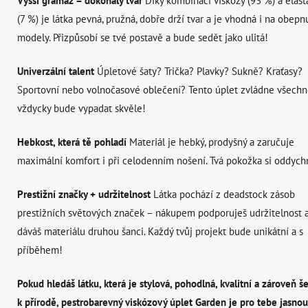
Vyšší gramáž = dokonalý tvar
Díky kombinaci viskózy (93 %) a elas
(7 %) je látka pevná, pružná, dobře drží tvar a je vhodná i na obepn
modely. Přizpůsobí se tvé postavě a bude sedět jako ulitá!
Univerzální talent
Úpletové šaty? Trička? Plavky? Sukně? Kraťasy?
Sportovní nebo volnočasové oblečení? Tento úplet zvládne všechn
vždycky bude vypadat skvěle!
Hebkost, která tě pohladí
Materiál je hebký, prodyšný a zaručuje
maximální komfort i při celodenním nošení. Tvá pokožka si oddych
Prestižní značky + udržitelnost
Látka pochází z deadstock zásob
prestižních světových značek – nákupem podporuješ udržitelnost 
dáváš materiálu druhou šanci. Každý tvůj projekt bude unikátní a s
příběhem!
Pokud hledáš látku, která je stylová, pohodlná, kvalitní a zároveň š
k přírodě, pestrobarevný viskózový úplet Garden je pro tebe jasnou