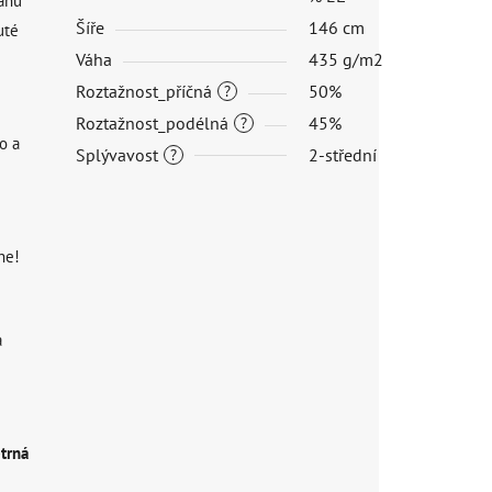
tanu
Šíře
146 cm
uté
Váha
435 g/m2
Roztažnost_příčná
50%
?
Roztažnost_podélná
45%
?
o a
Splývavost
2-střední
?
ne!
a
etrná