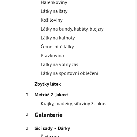
Halenkoviny
Látky na šaty
Košiloviny
Látky na bundy, kabáty, blejzry
Látky na kalhoty
Černo-bílé látky
Plavkovina
Látky na volný čas
Látky na sportovní oblečení
Zbytky látek
Metráž 2. jakost
Krajky, madeiry, síťoviny 2. jakost
Galanterie
Šicí sady ⋆ Dárky
Šicí sady