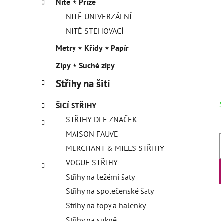
Nitě ⋆ Příze
NITĚ UNIVERZÁLNÍ
NITĚ STEHOVACÍ
Metry ⋆ Křídy ⋆ Papír
Zipy ⋆ Suché zipy
Střihy na šití
ŠICÍ STŘIHY
STŘIHY DLE ZNAČEK
MAISON FAUVE
MERCHANT & MILLS STŘIHY
VOGUE STŘIHY
Střihy na ležérní šaty
Střihy na společenské šaty
Střihy na topy a halenky
Střihy na sukně