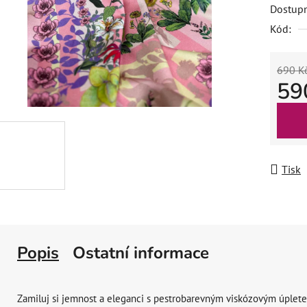
Dostup
Kód:
690 K
59
Měrná
Tisk
Popis
Ostatní informace
Zamiluj si jemnost a eleganci s pestrobarevným viskózovým úplet