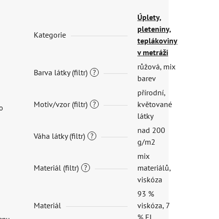
Úplety,
pleteniny,
Kategorie
teplákoviny
v metráži
růžová, mix
Barva látky (filtr)
?
barev
přírodní,
Motiv/vzor (filtr)
květované
?
o
látky
nad 200
Váha látky (filtr)
?
g/m2
mix
Materiál (filtr)
materiálů,
?
viskóza
93 %
Materiál
viskóza, 7
% EL