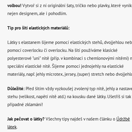
volbou!
Vytvoř si z ní originální šaty, tričko nebo plavky, které vyni
nejen designem, ale i pohodlím.
Tip pro šití elastických materiálů:
Látky s elastanem šijeme pomocí elastických stehů, dvojjehlou ne
pomocí coverlocku či overlocku. Na šití používáme klasické
polyesterové "uni" nitě (příp. v kombinaci s chemlonovými nitěmi) 
speciální elastické nitě. Šijeme pomocí jednojehly na elastické
materiály, např. jehly microtex, jersey, (super) stretch nebo dvojjehl
Důležité:
Před šitím vždy vyzkoušej zvolený typ nitě, jehly a nastav
stehu (velikost, napětí nitě atd.) na kousku dané látky. Ušetříš si tak
případné zklamání!
Jak pečovat o látky?
Všechny tipy najdeš v našem článku o
Údržbě
látek
.