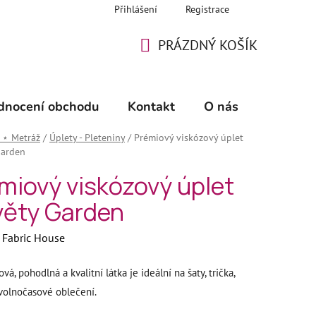
Přihlášení
Registrace
PRÁZDNÝ KOŠÍK
NÁKUPNÍ
KOŠÍK
dnocení obchodu
Kontakt
O nás
🖊️ Šicí 
 ⋆ Metráž
/
Úplety - Pleteniny
/
Prémiový viskózový úplet
Garden
miový viskózový úplet
věty Garden
:
Fabric House
ová, pohodlná a kvalitní látka je ideální na šaty, trička,
 volnočasové oblečení.