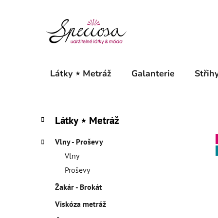
Přejít
na
obsah
Látky ⋆ Metráž
Galanterie
Střihy
P
K
Přeskočit
Látky ⋆ Metráž
a
o
kategorie
t
s
Vlny - Proševy
e
t
g
Vlny
r
o
Proševy
a
r
Žakár - Brokát
i
n
e
n
Viskóza metráž
í