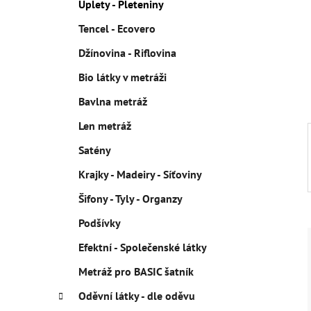
Úplety - Pleteniny
p
Tencel - Ecovero
a
n
Džínovina - Riflovina
e
Bio látky v metráži
l
Bavlna metráž
Len metráž
Satény
Krajky - Madeiry - Síťoviny
Šifony - Tyly - Organzy
Podšívky
Efektní - Společenské látky
Metráž pro BASIC šatník
Oděvní látky - dle oděvu