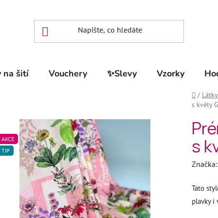
 na šití
Vouchery
✨Slevy
Vzorky
Ho
Domů
/
Látky
s květy 
Pré
s k
AKCE
TIP
Značka
Tato styl
plavky i