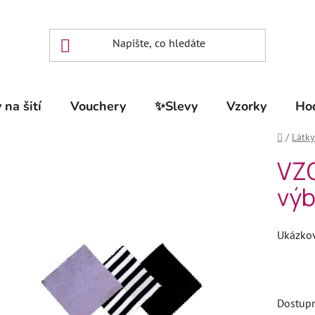
 na šití
Vouchery
✨Slevy
Vzorky
Ho
Domů
/
Látky
VZO
výb
Ukázkov
Dostup