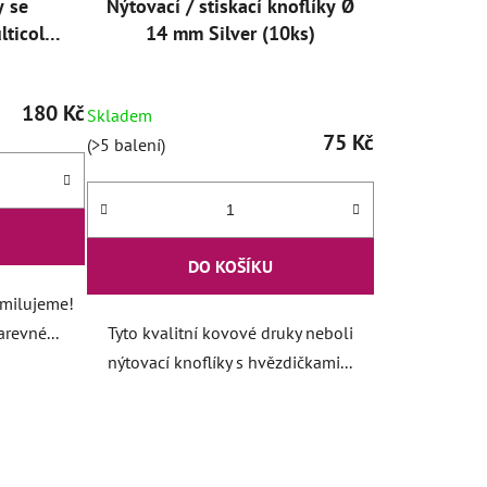
y se
Nýtovací / stiskací knoflíky Ø
ticolor
14 mm Silver (10ks)
180 Kč
Skladem
75 Kč
(>5 balení)
DO KOŠÍKU
 milujeme!
revné...
Tyto kvalitní kovové druky neboli
nýtovací knoflíky s hvězdičkami...