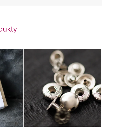
odukty