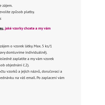
e zájem.
zvolíte způsob platby.
y.
eu
, jaké vzorky chcete a my vám
zájem o vzorek látky. Max. 5 ks/1
ravy domluvíme individuálně).
sledně zaplatíte a my vám vzorek
ob objednání č.2).
tu vzorků a jejich názvů, doručovací a
jednávku na váš email. Po zaplacení vám