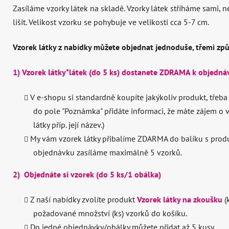
Zasíláme vzorky látek na skladě. Vzorky látek stříháme sami, 
lišit. Velikost vzorku se pohybuje ve velikosti cca 5-7 cm.
Vzorek látky z nabídky můžete objednat jednoduše, třemi zp
1) Vzorek látky*látek (do 5 ks) dostanete ZDRAMA k objedná
V e-shopu si standardně koupíte jakýkoliv produkt, třeba 
do pole "Poznámka" přidáte informaci, že máte zájem o v
látky příp. její název.)
My vám vzorek látky přibalíme ZDARMA do balíku s produk
objednávku zasíláme maximálně 5 vzorků.
2)
Objednáte si vzorek (do 5 ks/1 obálka)
Z naší nabídky zvolíte produkt
Vzorek látky na zkoušku
(
požadované množství (ks) vzorků do košíku.
Do jedné objednávky/obálky můžete přidat až 5 kusy.