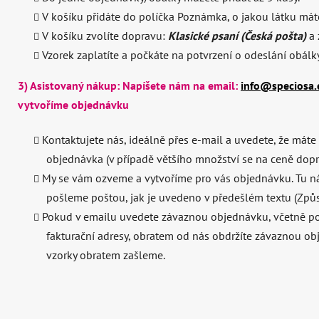
V košíku přidáte do políčka Poznámka, o jakou látku mát
V košíku zvolíte dopravu:
Klasické psaní (Česká pošta)
a 
Vzorek zaplatíte a počkáte na potvrzení o odeslání obálk
3) Asistovaný nákup: Napíšete nám na email:
info@speciosa.
vytvoříme objednávku
Kontaktujete nás, ideálně přes e-mail a uvedete, že máte 
objednávka (v případě většího množství se na ceně dop
My se vám ozveme a vytvoříme pro vás objednávku. Tu ná
pošleme poštou, jak je uvedeno v předešlém textu (Způs
Pokud v emailu uvedete závaznou objednávku, včetně poč
fakturační adresy, obratem od nás obdržíte závaznou ob
vzorky obratem zašleme.