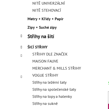
NITĚ UNIVERZÁLNÍ
NITĚ STEHOVACÍ
Metry ⋆ Křídy ⋆ Papír
Zipy ⋆ Suché zipy
Střihy na šití
ŠICÍ STŘIHY
STŘIHY DLE ZNAČEK
MAISON FAUVE
MERCHANT & MILLS STŘIHY
VOGUE STŘIHY
Střihy na ležérní šaty
Střihy na společenské šaty
Střihy na topy a halenky
Střihy na sukně