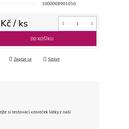
1000008901050
 Kč
/ ks
 cena:
DO KOŠÍKU
Zeptat se
Sdílet
jte si testovací vzoreček látky z naší