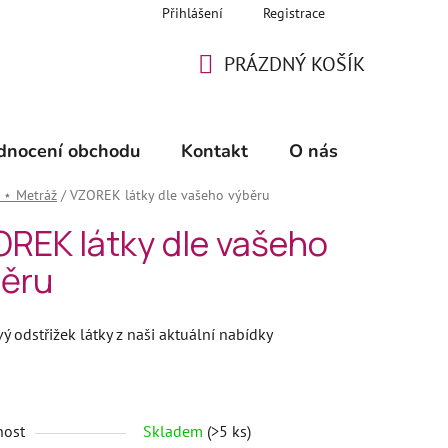
Přihlášení
Registrace
PRÁZDNÝ KOŠÍK
NÁKUPNÍ
KOŠÍK
dnocení obchodu
Kontakt
O nás
🖊️ Šicí 
 ⋆ Metráž
/
VZOREK látky dle vašeho výběru
REK látky dle vašeho
ěru
ý odstřižek látky
z naši aktuální nabídky
nost
Skladem
(>5 ks)