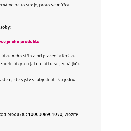
nemáme na to stroje, proto se můžou
ůsoby
:
vce jiného produktu
látku nebo střih a při placení v Košíku
zorek látky a o jakou látku se jedná (kód
tem, který jste si objednali. Na jednu
kód produktu:
1000008901050
) vložíte