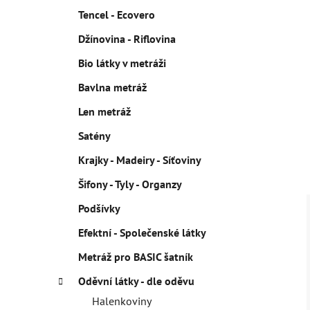
p
Tencel - Ecovero
a
n
Džínovina - Riflovina
e
Bio látky v metráži
l
Bavlna metráž
Len metráž
Satény
Krajky - Madeiry - Síťoviny
Šifony - Tyly - Organzy
Podšívky
Efektní - Společenské látky
Metráž pro BASIC šatník
Oděvní látky - dle oděvu
Halenkoviny