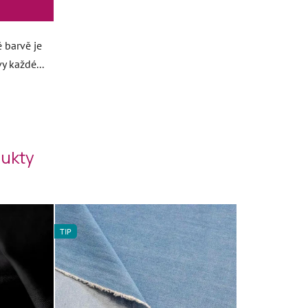
é barvě je
y každé...
ukty
TIP