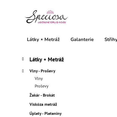
Přejít
na
obsah
Látky ⋆ Metráž
Galanterie
Střihy
P
K
Přeskočit
Látky ⋆ Metráž
a
o
kategorie
t
s
Vlny - Proševy
e
t
g
Vlny
r
o
Proševy
a
r
Žakár - Brokát
i
n
e
n
Viskóza metráž
í
Úplety - Pleteniny