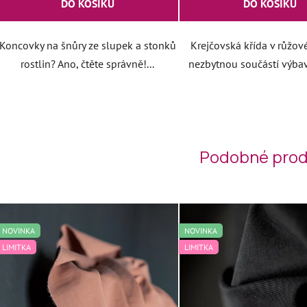
DO KOŠÍKU
DO KOŠÍKU
Koncovky na šnůry ze slupek a stonků
Krejčovská křída v růžov
rostlin? Ano, čtěte správně!...
nezbytnou součástí výbav
Podobné prod
NOVINKA
NOVINKA
LIMITKA
LIMITKA