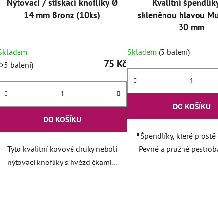
Nýtovací / stiskací knoflíky Ø
Kvalitní špendlík
14 mm Bronz (10ks)
skleněnou hlavou Mul
30 mm
Skladem
Skladem
(3 balení)
75 Kč
(>5 balení)
DO KOŠÍKU
DO KOŠÍKU
📍Špendlíky, které prostě
Tyto kvalitní kovové druky neboli
Pevné a pružné pestroba
nýtovací knoflíky s hvězdičkami...